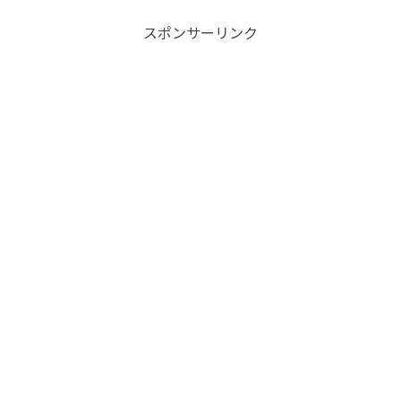
ます。今回は、うるま市にあるキャン
プ・コートニーで行われるフェスティバ
ルの情報や入場方法についてご紹介した
スポンサーリンク
いと思います。