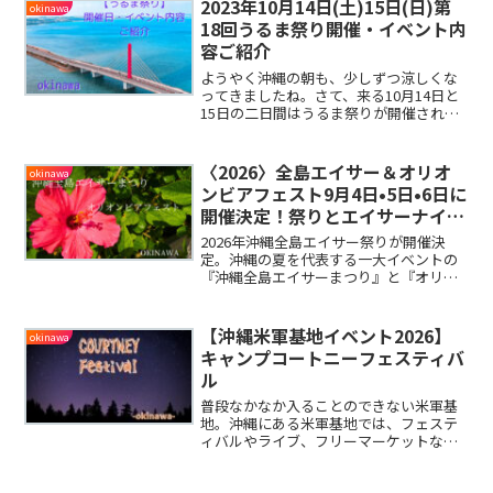
ご紹介していきたいと思います。
2023年10月14日(土)15日(日)第
okinawa
18回うるま祭り開催・イベント内
容ご紹介
ようやく沖縄の朝も、少しずつ涼しくな
ってきましたね。さて、来る10月14日と
15日の二日間はうるま祭りが開催されま
す。今年の祭りは、内容盛りだくさん！
気になる日程やイベント内容をまとめま
したのでご紹介したいと思います。
〈2026〉全島エイサー＆オリオ
okinawa
ンビアフェスト9月4日•5日•6日に
開催決定！祭りとエイサーナイト
の日程まとめ
2026年沖縄全島エイサー祭りが開催決
定。沖縄の夏を代表する一大イベントの
『沖縄全島エイサーまつり』と『オリオ
ンビアフェスト』。道ジュネーやエイサ
ーナイトのイベント日程や会場周辺の駐
車場情報をまとめた記事をご紹介したい
【沖縄米軍基地イベント2026】
okinawa
と思います。
キャンプコートニーフェスティバ
ル
普段なかなか入ることのできない米軍基
地。沖縄にある米軍基地では、フェステ
ィバルやライブ、フリーマーケットなど
さまざまなイベントが行われており、そ
の時には私たち日本人も入ることができ