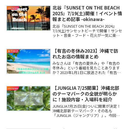
北谷『SUNSET ON THE BEACH
okinawa
2025』7/19(土)開催！イベント情
報まとめ記事 -okinawa-
北谷『SUNSET ON THE BEACH 2024』
7/19(土)サンセットビーチで開催！サンセ
ット・音楽・フード・花火が一気に楽し
める無料のイベントです。出店するフー
ドトラックやイベント内容をまとめまし
たのでご紹介したいと思います。
【有吉の冬休み2023】沖縄で訪
おでかけ
れたお店の情報まとめ
みなさんは「有吉の夏休み」や「有吉の
冬休み」という番組を見たことあります
か？2023年1月1日に放送された「有吉の
冬休み」は、去年の冬休みに引き続き沖
縄旅行でしたね。出演者の皆さんが訪れ
たお店をまとめましたので、ご紹介した
【JUNGLIA 7/25開業】沖縄北部
okinawa
いと思います。
のテーマパークの全貌が明らか
に！施設内容・入場料を紹介
JUNGLIA7月25日(金)ついに開業が決定！
沖縄北部新テーマパーク・その名も
「JUNGLIA（ジャングリア）」。今回
は、新テーマパークJUNGLIAの開業日や
入場料・施設内容などまとめましたので