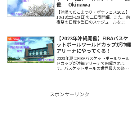
す。今回は、秋ZOOナイトの日程や内容
催 -Okinawa-
をまとめてみましたので、ご紹介したい
と思います。
【浦添てだこまつり・ポケフェス2025】
10/18(土)•19(日)の二日間開催。また、前
夜祭の日程や当日のスケジュールをまと
めましたので、ご紹介したいと思いま
す！
【2023年沖縄開催】FIBAバスケ
okinawa
ットボールワールドカップが沖縄
アリーナにやってくる！
2023年夏にFIBAバスケットボールワール
ドカップが沖縄アリーナで開催されま
す。バスケットボールの世界最大の祭
典。2023年8月25日〜9月3日の10日間
に、予選ラウンド20試合が行われます。
世界で活躍する選手を間近で見れるのは
嬉しいですよね！今回は、試合の日程と
会場の情報や周辺のコインパーキング、
スポンサーリンク
ワールドカップの豆知識をちょこっとま
とめてみましたのでご紹介いたします。