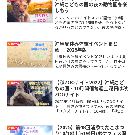
天）、香炉こうろはｼﾞｰﾁ（土地）、お塩
沖縄こどもの国の夜の動物園を楽
はﾘｭｰｸﾞ（竜宮）それぞれの神への繋ぎと
しもう
して供えられていると考えられているそ
うです。
わくわくZOOナイト2023が開催！沖縄こ
どもの国の夜の動物園を楽しもう♪なか
なか見ることのできない、夜の動物園。
動物たちは、どのようにして夜を過ごし
ているのかな？沖縄こどもの国で行われ
る土曜日限定のイベント情報をまとめた
沖縄夏休み体験イベントまと
okinawa
記事になります。
め -2025年版-
【夏休み体験イベント2025】いよいよ夏
休みが目の前にやってきました。自由研
究や夏休みの課題のテーマに困っている
方必見！沖縄で開催される体験イベント
やワークショップをいくつかまとめまし
たので、ご紹介したいと思います。
【秋ZOOナイト2022】沖縄こど
okinawa
もの国・10月開催毎週土曜日は秋
ZOOナイト
2022年10月毎週土曜日は「秋ZOOナイ
ト」。夏休み恒例で人気の、夜の動物園
「サタズーナイト」。10月は、「秋ZOO
ナイト」が開催することになりました。
昼間とは違った動物たちをじっくり観察
することができ、滅多に味わうことので
【2025】第48回浦添てだこまつ
okinawa
きない夜の動物園を楽しむ事ができま
り10/18(土)•19(日)ポケフェス開