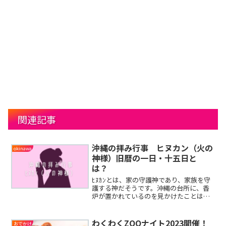
関連記事
沖縄の拝み行事 ヒヌカン（火の
okinawa
神様）旧暦の一日・十五日と
は？
ﾋﾇｶﾝとは、家の守護神であり、家族を守
護する神だそうです。沖縄の台所に、香
炉が置かれているのを見かけたことはな
いでしょうか。ﾋﾇｶﾝは、台所の後ろや横
に、お水、香炉、お塩、お酒、お花など
を供えて祀っています。お水はｳﾃｨﾝ（御
わくわくZOOナイト2023開催！
おでかけ