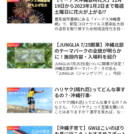
okinawa
19日から2023年1月2日まで毎週
土曜日に花火が上がる!?
豊見城市豊崎にある『イーアス沖縄豊
崎』で、新型コロナウイルス感染拡大前
の活気を取り戻すため地域活性化を目的
としたイベントが開催。毎週土曜日に、
豊崎の夜空に季節外れの花火が上がりま
す。全7回の打ち上げ花火がありますの
【JUNGLIA 7/25開業】沖縄北部
okinawa
で、この機会にイーアス沖縄豊崎へ行っ
のテーマパークの全貌が明らか
てみましょう♪
に！施設内容・入場料を紹介
JUNGLIA7月25日(金)ついに開業が決定！
沖縄北部新テーマパーク・その名も
「JUNGLIA（ジャングリア）」。今回
は、新テーマパークJUNGLIAの開業日や
入場料・施設内容などまとめましたので
ご紹介していきたいと思います。
ハリヤク(晴れ厄)ってどんな事す
okinawa
るの？-沖縄行事-
ハリヤク(晴れ厄)ってどんな事するの？み
なさん、『ハリヤク』って言葉を聞いた
ことはありますか？漢字を見れば、なん
となく、厄が晴れること？って想像でき
るかと思います。今日は、ハリヤクとは
何か？また、どんな事をするのかをお話
【沖縄子育て】GWはこいのぼり
okinawa
していきたいと思います。
を見に行こう♪おすすめスポット