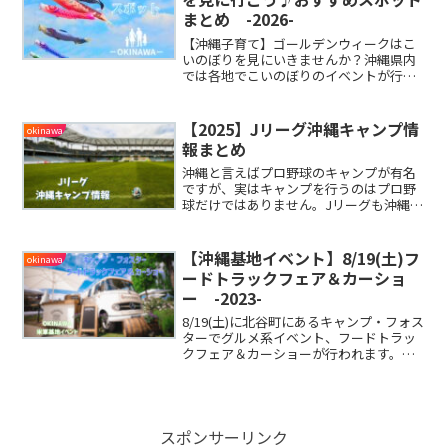
まとめ -2026-
【沖縄子育て】ゴールデンウィークはこ
いのぼりを見にいきませんか？沖縄県内
では各地でこいのぼりのイベントが行わ
れていたり、たくさんのこいのぼりが泳
いでいます！今回は、こいのぼりが見れ
るスポットをまとめましたので、ご紹介
【2025】Jリーグ沖縄キャンプ情
okinawa
したいと思います。
報まとめ
沖縄と言えばプロ野球のキャンプが有名
ですが、実はキャンプを行うのはプロ野
球だけではありません。Jリーグも沖縄で
キャンプをしているのご存知でしたか？
W杯で盛り上がった2022年。日本代表と
して活躍したプロサッカー選手が沖縄で
【沖縄基地イベント】8/19(土)フ
okinawa
見れるかも!?どのチームがどこでキャンプ
ードトラックフェア＆カーショ
を行っているのかをまとめましたので、
ー -2023-
ご紹介したいと思います。
8/19(土)に北谷町にあるキャンプ・フォス
ターでグルメ系イベント、フードトラッ
クフェア＆カーショーが行われます。普
段入ることのできない米軍基地ですが、
この機会にぜひ遊びに行ってみません
か？イベント内容をまとめましたので、
ご紹介したいと思います。
スポンサーリンク