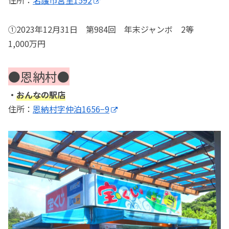
住所：
名護市宮里1592
①2023年12月31日 第984回 年末ジャンボ 2等
1,000万円
●恩納村●
・
おんなの駅店
住所：
恩納村字仲泊1656−9