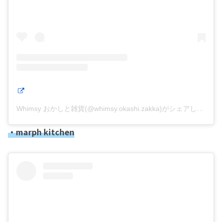
Whimsy おかしと雑貨(@whimsy.okashi.zakka)がシェアした投稿
・marph kitchen