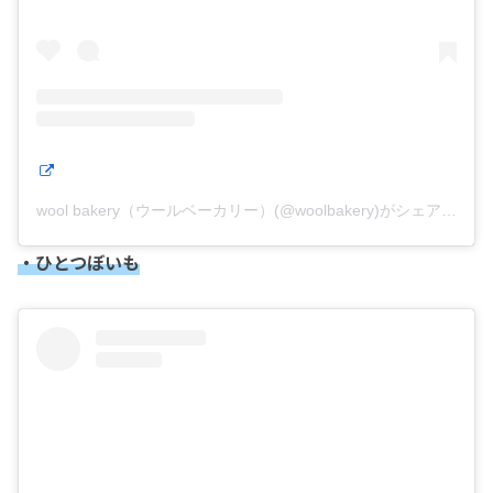
wool bakery（ウールベーカリー）(@woolbakery)がシェアした投稿
・ひとつぼいも